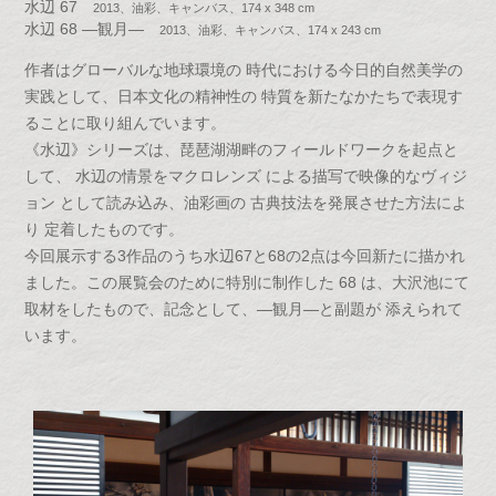
水辺 67
2013、油彩、キャンバス、174 x 348 cm
水辺 68 ―観月―
2013、油彩、キャンバス、174 x 243 cm
作者はグローバルな地球環境の 時代における今日的自然美学の
実践として、日本文化の精神性の 特質を新たなかたちで表現す
ることに取り組んでいます。
《水辺》シリーズは、琵琶湖湖畔のフィールドワークを起点と
して、 水辺の情景をマクロレンズ による描写で映像的なヴィジ
ョン として読み込み、油彩画の 古典技法を発展させた方法によ
り 定着したものです。
今回展示する3作品のうち水辺67と68の2点は今回新たに描かれ
ました。この展覧会のために特別に制作した 68 は、大沢池にて
取材をしたもので、記念として、―観月―と副題が 添えられて
います。