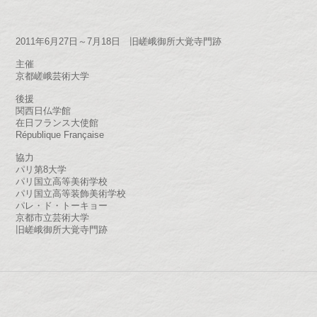
2011年6月27日～7月18日 旧嵯峨御所大覚寺門跡
主催
京都嵯峨芸術大学
後援
関西日仏学館
在日フランス大使館
République Française
協力
パリ第8大学
パリ国立高等美術学校
パリ国立高等装飾美術学校
パレ・ド・トーキョー
京都市立芸術大学
旧嵯峨御所大覚寺門跡