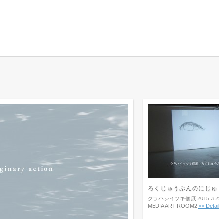
ろくじゅうぶんのにじ
クラハシイツキ個展 2015.3.29 kyot
MEDIA ART ROOM2
>> Detai