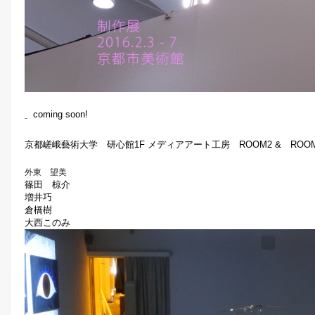
coming soon!
京都嵯峨藝術大学 研心館1F メディアアート工房 ROOM2 & ROO
外東 望美
篠田 椋介
増井巧
倉橋樹
大西このみ